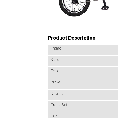
Product Description
Frame : 14” Light
Size: One 
Fork: 14” Hi-Ten S
Brake: Tektro C310 V
Drivertrain: On
Crank Set: Prowheel
Hub: Taiwan Zk