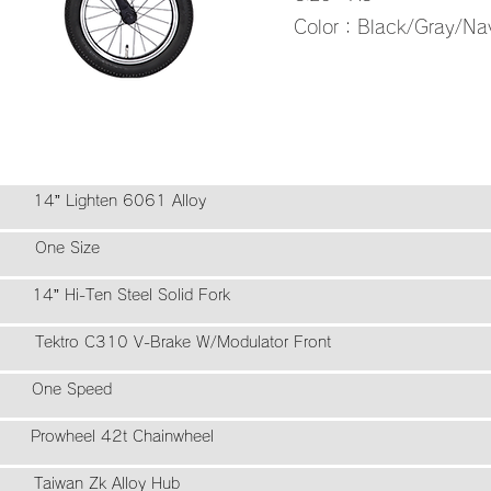
​Color：Black/Gray/Na
en 6061 Alloy
Size
teel Solid Fork
-Brake W/Modulator Front
e Speed
 42t Chainwheel
 Alloy Hub