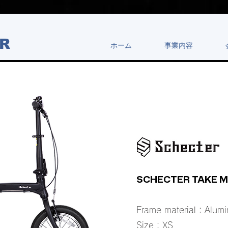
R​
ホーム
事業内容
SCHECTER TAKE M
Frame material：Alum
Size：XS