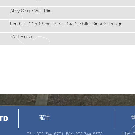
le Wall Rim
all Block 14x1.75flat Smooth Design
Finish
電話
TD
TEL: 072-744-6771 FAX: 072-744-6772
月曜〜金曜