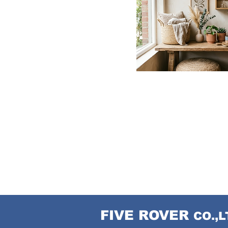
​FIVE ROVER
CO.,L